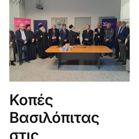
μεγαλύτερης
εικόνας
Κοπές
Βασιλόπιτας
στις