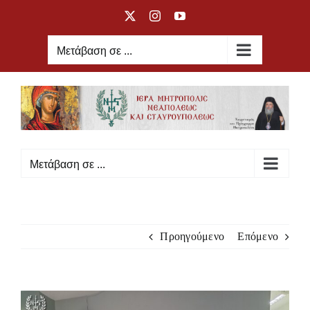
Μετάβαση
X
Instagram
YouTube
στο
περιεχόμενο
Μετάβαση σε ...
Μετάβαση σε ...
Προηγούμενο
Επόμενο
Προβολή