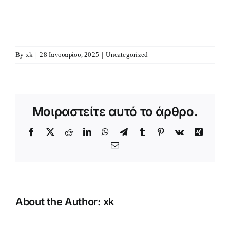
By
xk
|
28 Ιανουαρίου, 2025
|
Uncategorized
Μοιραστείτε αυτό το άρθρο.
Facebook
X
Reddit
LinkedIn
WhatsApp
Telegram
Tumblr
Pinterest
Vk
Xing
Email
About the Author:
xk