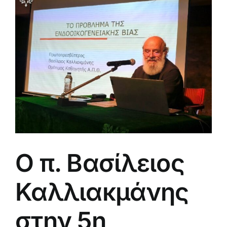
μεγαλύτερης
εικόνας
Ο π. Βασίλειος
Καλλιακμάνης
στην 5η