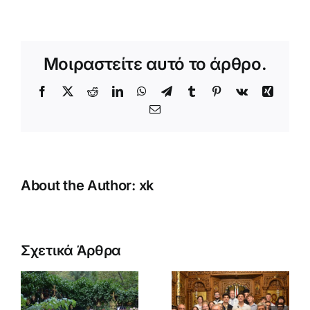
Μοιραστείτε αυτό το άρθρο.
Facebook
X
Reddit
LinkedIn
WhatsApp
Telegram
Tumblr
Pinterest
Vk
Xing
Email
About the Author:
xk
Κατασκήν
Αγοριών
Σχετικά Άρθρα
τατος
Αρχιερατική
Δημοτικού
Θεία
(B’
σι
Λειτουργία
περίοδος)