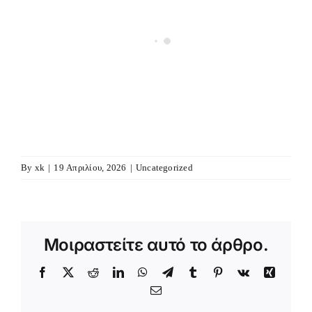
By
xk
|
19 Απριλίου, 2026
|
Uncategorized
Μοιραστείτε αυτό το άρθρο.
Facebook
X
Reddit
LinkedIn
WhatsApp
Telegram
Tumblr
Pinterest
Vk
Xing
Email