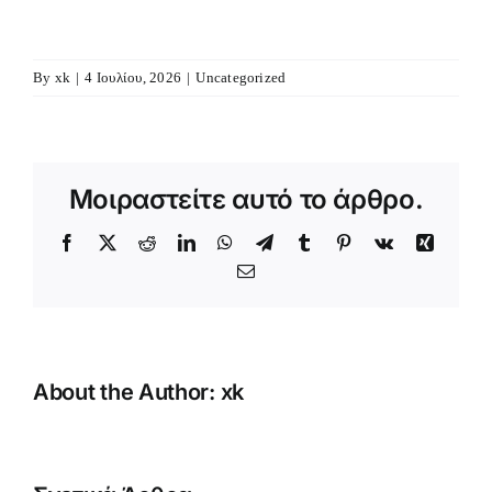
By
xk
|
4 Ιουλίου, 2026
|
Uncategorized
Μοιραστείτε αυτό το άρθρο.
Facebook
X
Reddit
LinkedIn
WhatsApp
Telegram
Tumblr
Pinterest
Vk
Xing
Email
About the Author:
xk
Κατασκήνωση
Αγοριών