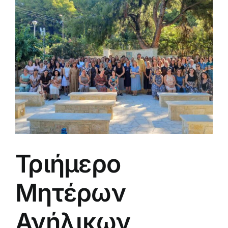
μεγαλύτερης
εικόνας
Τριήμερο
Μητέρων
Ανήλικων