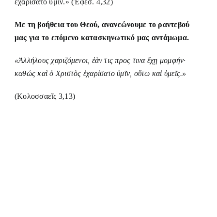
ἐχαρίσατο ὑμῖν.» (Ἐφεσ. 4,32)
Με τη βοήθεια του Θεού, ανανεώνουμε το ραντεβού
μας για το επόμενο κατασκηνωτικό μας αντάμωμα.
«
Ἀ
λλήλους χαριζόμενοι,
ἐὰ
ν τις προς τινα
ἔ
χ
ῃ
μομφήν·
καθώς κα
ὶ ὁ
Χριστ
ὸ
ς
ἐ
χαρίσατο
ὑ
μ
ῖ
ν, ο
ὕ
τω κα
ὶ ὑ
με
ῖ
ς.»
(Κολοσσαεῖς 3,13)