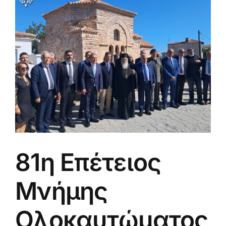
μεγαλύτερης
εικόνας
81η Επέτειος
Μνήμης
Ολοκαυτώματος