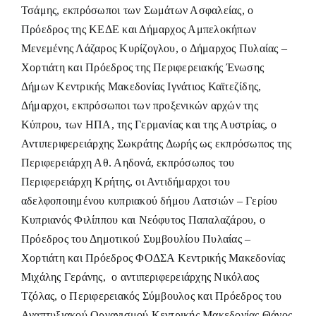
Τσάμης, εκπρόσωποι των Σωμάτων Ασφαλείας, ο
Πρόεδρος της ΚΕΔΕ και Δήμαρχος Αμπελοκήπων
Μενεμένης Λάζαρος Κυρίζογλου, ο Δήμαρχος Πυλαίας –
Χορτιάτη και Πρόεδρος της Περιφερειακής Ένωσης
Δήμων Κεντρικής Μακεδονίας Ιγνάτιος Καϊτεζίδης,
Δήμαρχοι, εκπρόσωποι των προξενικών αρχών της
Κύπρου, των ΗΠΑ, της Γερμανίας και της Αυστρίας, ο
Αντιπεριφερειάρχης Σωκράτης Δωρής ως εκπρόσωπος της
Περιφερειάρχη Αθ. Αηδονά, εκπρόσωπος του
Περιφερειάρχη Κρήτης, οι Αντιδήμαρχοι του
αδελφοποιημένου κυπριακού δήμου Λατσιών – Γερίου
Κυπριανός Φιλίππου και Νεόφυτος Παπαλαζάρου, ο
Πρόεδρος του Δημοτικού Συμβουλίου Πυλαίας –
Χορτιάτη και Πρόεδρος ΦΟΔΣΑ Κεντρικής Μακεδονίας
Μιχάλης Γεράνης, ο αντιπεριφερειάρχης Νικόλαος
Τζόλας, ο Περιφερειακός Σύμβουλος και Πρόεδρος του
Αναπτυξιακού Οργανισμού Κεντρικής Μακεδονίας Θάνος