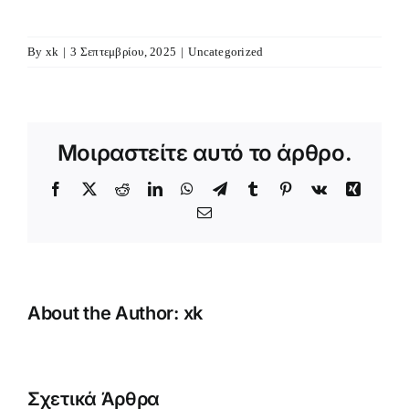
By
xk
|
3 Σεπτεμβρίου, 2025
|
Uncategorized
Μοιραστείτε αυτό το άρθρο.
Facebook
X
Reddit
LinkedIn
WhatsApp
Telegram
Tumblr
Pinterest
Vk
Xing
Email
About the Author:
xk
Κατασκήν
Αγοριών
Σχετικά Άρθρα
τατος
Αρχιερατική
Δημοτικού