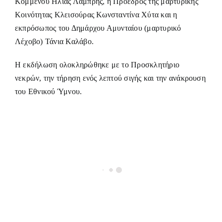
Κομμένου Ηλίας Λαμπρής, η Πρόεδρος της μαρτυρικής
Κοινότητας Κλεισούρας Κωνσταντίνα Χύτα και η
εκπρόσωπος του Δημάρχου Αμυνταίου (μαρτυρικό
Λέχοβο) Τάνια Καλάβο.
Η εκδήλωση ολοκληρώθηκε με το Προσκλητήριο
νεκρών, την τήρηση ενός λεπτού σιγής και την ανάκρουση
του Εθνικού Ύμνου.