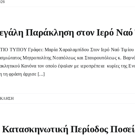
026
γάλη Παράκληση στον Ιερό Ναό 
ΙΟ ΤΥΠΟΥ Γράφει: Μαρία Χαραλαμπίδου Στον Ιερό Ναό Τιμίου Σ
σμιώτατος Μητροπολίτης Νεαπόλεως και Σταυρουπόλεως κ. Βαρν
κλητικού Κανόνα τον οποίο έψαλαν με ιεροπρέπεια κυρίες της Εν
η τη φράση άρχισε [...]
ΡΑΚΛΗΣΗ
 Κατασκηνωτική Περίοδος Ποσεί