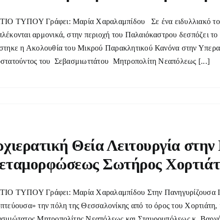
ΙΟ ΤΥΠΟΥ Γράφει: Μαρία Χαραλαμπίδου Σε ένα ειδυλλιακό τοπί
λέκονται αρμονικά, στην περιοχή του Παλαιόκαστρου δεσπόζει τ
στηκε η Ακολουθία του Μικρού Παρακλητικού Κανόνα στην Υπερ
στατούντος του Σεβασμιωττάτου Μητροπολίτη Νεαπόλεως [...]
χιερατική Θεία Λειτουργία στην
εταμορφώσεως Σωτήρος Χορτιά
ΤΙΟ ΤΥΠΟΥ Γράφει: Μαρία Χαραλαμπίδου Στην Πανηγυρίζουσα Ι
πτεύουσα» την πόλη της Θεσσαλονίκης από το όρος του Χορτιάτη,
σμιώτατος Μητροπολίτης Νεαπόλεως και Σταυρουπόλεως κ. Βαρνά