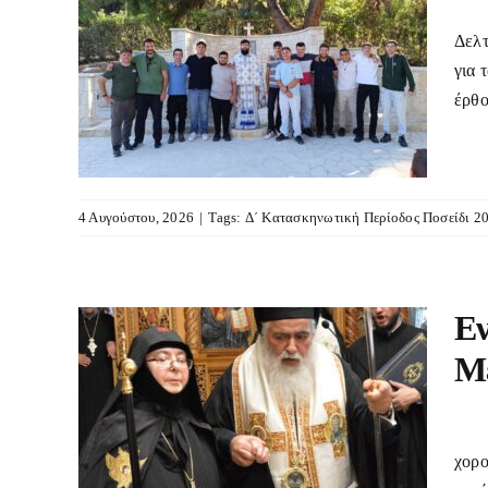
Δελτ
κή
για 
ι
έρθο
4 Αυγούστου, 2026
|
Tags:
Δ΄ Κατασκηνωτική Περίοδος Ποσείδι 2
Εν
Μ
σίας
της
ΔΕΛ
του
χορο