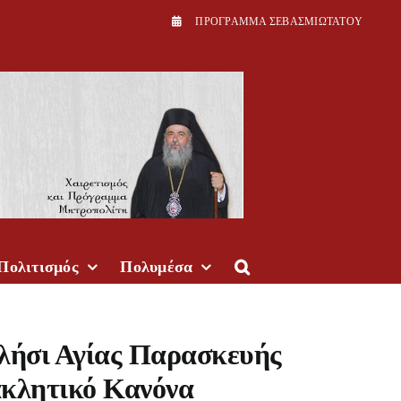
ΠPOΓPAMMA ΣEBAΣMIΩTATOY
Πολιτισμός
Πολυμέσα
λήσι Αγίας Παρασκευής
ακλητικό Κανόνα