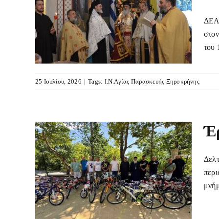
ρού
ΔΕΛΤ
στον
του 
25 Ιουλίου, 2026
|
Tags:
Ι.Ν.Αγίας Παρασκευής Ξηροκρήνης
Έρ
Δελτ
περι
μνήμ