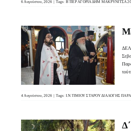
6 Αυγούστου, 2026
|
Tags:
Β΄ΠΕΡ ΑΓΟΡΙΑ ΔΗΜ ΜΑΚΡΥΝΙΤΣΑ 2
Με
ΔΕΛΤ
ηση
Σεβα
ίου
Παρα
ής
τούτ
4 Αυγούστου, 2026
|
Tags:
Ι.Ν.ΤΙΜΙΟΥ ΣΤΑΡΟΥ ΔΙΑΛΟΓΗΣ ΠΑ
Δ΄