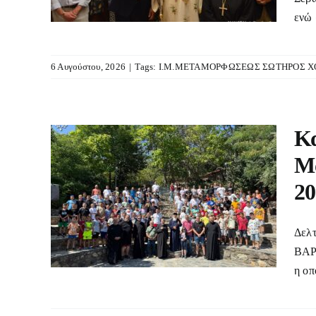
τη
ενώ 
6 Αυγούστου, 2026
|
Tags:
Ι.Μ.ΜΕΤΑΜΟΡΦΩΣΕΩΣ ΣΩΤΗΡΟΣ Χ
Κα
Μα
 (B’
τη
20
κήνωση
 (B’
Δελτ
τη
ΒΑΡΝ
η οπ