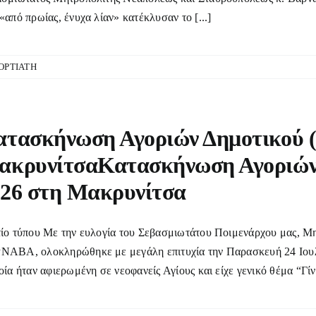
«από πρωίας, ένυχα λίαν» κατέκλυσαν το [...]
ΟΡΤΙΑΤΗ
τασκήνωση Αγοριών Δημοτικού (B
κρυνίτσαΚατασκήνωση Αγοριών Δ
26 στη Μακρυνίτσα
ίο τύπου Με την ευλογία του Σεβασμιωτάτου Ποιμενάρχου μας, Μ
ΑΒΑ, ολοκληρώθηκε με μεγάλη επιτυχία την Παρασκευή 24 Ιουλ
οία ήταν αφιερωμένη σε νεοφανείς Αγίους και είχε γενικό θέμα “Γίνε