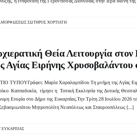
νυξης, η ενθρόνιση της Γερόντισσας Διονυσίας στην Ιερά Μονή τη
ΑΜΟΡΦΩΣΕΩΣ ΣΩΤΗΡΟΣ ΧΟΡΤΙΑΤΗ
χιερατική Θεία Λειτουργία στον
ς Αγίας Ειρήνης Χρυσοβαλάντου
ΙΟ ΤΥΠΟΥΓράφει: Μαρία Χαραλαμπίδου Τη μνήμη της Αγίας Ειρή
τόκο Καππαδοκία, τίμησε η Τοπική Εκκλησία της Δυτικής Θεσσαλ
υμη Ενορία στο Δήμο της Ευκαρπίας.Την Τρίτη 28 Ιουλίου 2026 τ
Σεβασμιωτάτου Μητροπολίτη Νεαπόλεως και Σταυρουπόλεως [...]
Υ ΕΥΚΑΡΠΙΑΣ