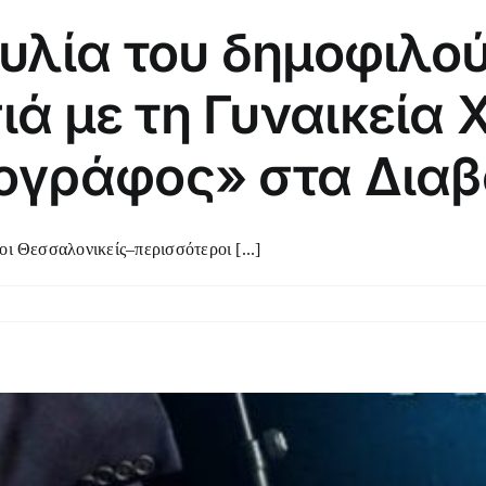
υλία του δημοφιλο
ά με τη Γυναικεία 
ογράφος» στα Δια
 Θεσσαλονικείς–περισσότεροι [...]