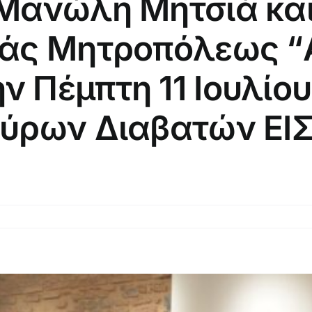
Μανώλη Μητσιά και
ράς Μητροπόλεως “
 Πέμπτη 11 Ιουλίο
γύρων Διαβατών Ε