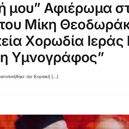
ή μου” Αφιέρωμα στ
 του Μίκη Θεοδωρ
κεία Χορωδία Ιερά
 η Υμνογράφος”
οποιήθηκε την Κυριακή [...]