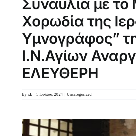
Συναυλία με το 
Χορωδία της Ιε
Υμνογράφος” την
Ι.Ν.Αγίων Αναρ
ΕΛΕΥΘΕΡΗ
By
xk
|
1 Ιουλίου, 2024
|
Uncategorized