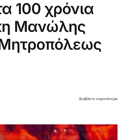
α 100 χρόνια
άκη Μανώλης
ς Μητροπόλεως
Διαβάστε περισσότερα