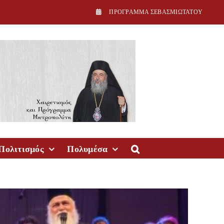
ΠPOΓPAMMA ΣEBAΣMIΩTATOY
Πολιτισμός
Πολυμέσα