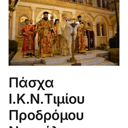
μεγαλύτερης
εικόνας
Πάσχα
Ι.Κ.Ν.Τιμίου
Προδρόμου