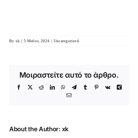
By
xk
|
5 Μαΐου, 2024
|
Uncategorized
Μοιραστείτε αυτό το άρθρο.
Facebook
X
Reddit
LinkedIn
WhatsApp
Telegram
Tumblr
Pinterest
Vk
Xing
Email
About the Author:
xk