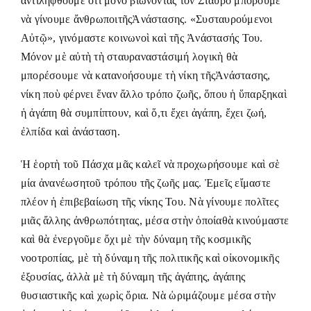
ἀντιληφθοῦμε ὅτι μόνο βιώνοντας τὸν Σταυρὸ μποροῦμε
νὰ γίνουμε ἄνθρωποιτῆςἈνάστασης. «Συσταυρούμενοι
Αὐτῷ», γινόμαστε κοινωνοὶ καὶ τῆς Ἀνάστασής Του.
Μόνον μὲ αὐτὴ τὴ σταυραναστάσιμή λογικὴ θὰ
μπορέσουμε νὰ κατανοήσουμε τὴ νίκη τῆςἈνάστασης,
νίκη ποὺ φέρνει ἕναν ἄλλο τρόπο ζωῆς, ὅπου ἡ ὕπαρξηκαὶ
ἡ ἀγάπη θὰ συμπίπτουν, καὶ ὅ,τι ἔχει ἀγάπη, ἔχει ζωή,
ἐλπίδα καὶ ἀνάσταση.
Ἡ ἑορτὴ τοῦ Πάσχα μᾶς καλεῖ νὰ προχωρήσουμε καὶ σὲ
μία ἀνανέωσητοῦ τρόπου τῆς ζωῆς μας. Ἐμεῖς εἴμαστε
πλέον ἡ ἐπιβεβαίωση τῆς νίκης Του. Νὰ γίνουμε πολῖτες
μιᾶς ἄλλης ἀνθρωπότητας, μέσα στὴν ὁποίαθὰ κινούμαστε
καὶ θὰ ἐνεργοῦμε ὄχι μὲ τὴν δύναμη τῆς κοσμικῆς
νοοτροπίας, μὲ τὴ δύναμη τῆς πολιτικῆς καὶ οἰκονομικῆς
ἐξουσίας, ἀλλὰ μὲ τὴ δύναμη τῆς ἀγάπης, ἀγάπης
θυσιαστικῆς καὶ χωρὶς ὅρια. Νὰ ὡριμάζουμε μέσα στὴν