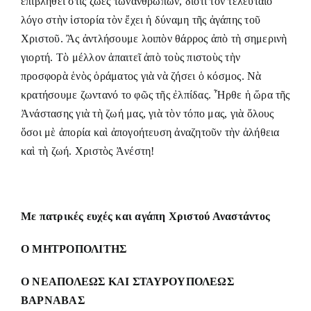
ἐπιβληθεῖ στὶς ζωὲς τῶνἀνθρώπων, διότι τὸν τελευταῖο
λόγο στὴν ἱστορία τὸν ἔχει ἡ δύναμη τῆς ἀγάπης τοῦ
Χριστοῦ. Ἂς ἀντλήσουμε λοιπὸν θάρρος ἀπὸ τὴ σημερινὴ
γιορτή. Τὸ μέλλον ἀπαιτεῖ ἀπὸ τοὺς πιστοὺς τὴν
προσφορὰ ἑνὸς ὁράματος γιὰ νὰ ζήσει ὁ κόσμος. Νὰ
κρατήσουμε ζωντανό το φῶς τῆς ἐλπίδας. Ἦρθε ἡ ὥρα τῆς
Ἀνάστασης γιὰ τὴ ζωή μας, γιὰ τὸν τόπο μας, γιὰ ὅλους
ὅσοι μὲ ἀπορία καὶ ἀπογοήτευση ἀναζητοῦν τὴν ἀλήθεια
καὶ τὴ ζωή. Χριστὸς Ἀνέστη!
Με πατρικές ευχές και αγάπη Χριστού Αναστάντος
Ο ΜΗΤΡΟΠΟΛΙΤΗΣ
Ο ΝΕΑΠΟΛΕΩΣ ΚΑΙ ΣΤΑΥΡΟΥΠΟΛΕΩΣ
ΒΑΡΝΑΒΑΣ