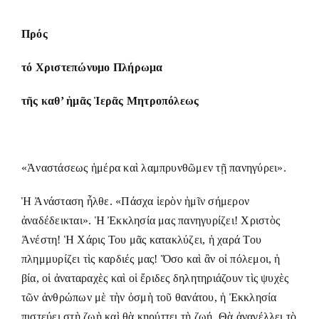
Πρός
τό Χριστεπώνυμο Πλήρωμα
τῆς καθ’ ἡμᾶς Ἱερᾶς Μητροπόλεως
«Ἀναστάσεως ἡμέρα καὶ λαμπρυνθῶμεν τῇ πανηγύρει».
Ἡ Ἀνάσταση ἦλθε. «Πάσχα ἱερὸν ἡμῖν σήμερον
ἀναδέδεικται». Ἡ Ἐκκλησία μας πανηγυρίζει! Χριστὸς
Ἀνέστη! Ἡ Χάρις Του μᾶς κατακλύζει, ἡ χαρά Του
πλημμυρίζει τὶς καρδιές μας! Ὅσο καὶ ἂν οἱ πόλεμοι, ἡ
βία, οἱ ἀναταραχὲς καὶ οἱ ἔριδες δηλητηριάζουν τὶς ψυχὲς
τῶν ἀνθρώπων μὲ τὴν ὀσμὴ τοῦ θανάτου, ἡ Ἐκκλησία
πιστεύει στὴ ζωὴ καὶ θὰ κηρύττει τὴ ζωή. Θὰ ἀναγέλλει τὸ