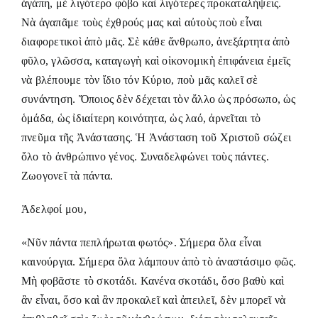
ἀγάπη, μὲ λιγότερο φόβο καὶ λιγότερες προκαταλήψεις.
Νὰ ἀγαπᾶμε τοὺς ἐχθρούς μας καὶ αὐτοὺς ποὺ εἶναι
διαφορετικοὶ ἀπὸ μᾶς. Σὲ κάθε ἄνθρωπο, ἀνεξάρτητα ἀπὸ
φῦλο, γλῶσσα, καταγωγὴ καὶ οἰκονομικὴ ἐπιφάνεια ἐμεῖς
νὰ βλέπουμε τὸν ἴδιο τόν Κύριο, ποὺ μᾶς καλεῖ σὲ
συνάντηση. Ὅποιος δὲν δέχεται τὸν ἄλλο ὡς πρόσωπο, ὡς
ὁμάδα, ὡς ἰδιαίτερη κοινότητα, ὡς λαό, ἀρνεῖται τὸ
πνεῦμα τῆς Ἀνάστασης. Ἡ Ἀνάσταση τοῦ Χριστοῦ σώζει
ὅλο τὸ ἀνθρώπινο γένος. Συναδελφώνει τοὺς πάντες.
Ζωογονεῖ τὰ πάντα.
Ἀδελφοί μου,
«Νῦν πάντα πεπλήρωται φωτός». Σήμερα ὅλα εἶναι
καινούργια. Σήμερα ὅλα λάμπουν ἀπὸ τὸ ἀναστάσιμο φῶς.
Μὴ φοβᾶστε τὸ σκοτάδι. Κανένα σκοτάδι, ὅσο βαθὺ καὶ
ἂν εἶναι, ὅσο καὶ ἂν προκαλεῖ καὶ ἀπειλεῖ, δὲν μπορεῖ νὰ