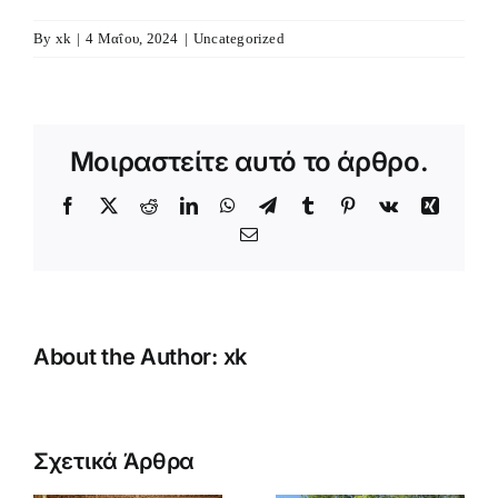
By
xk
|
4 Μαΐου, 2024
|
Uncategorized
Μοιραστείτε αυτό το άρθρο.
Facebook
X
Reddit
LinkedIn
WhatsApp
Telegram
Tumblr
Pinterest
Vk
Xing
Email
About the Author:
xk
Κατασκήνωση
Αγοριών
Σχετικά Άρθρα
κή
Δημοτικού
(B’