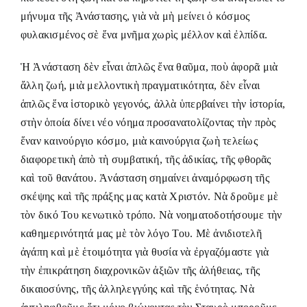
μήνυμα τῆς Ἀνάστασης, γιὰ νὰ μὴ μείνει ὁ κόσμος
φυλακισμένος σὲ ἕνα μνῆμα χωρὶς μέλλον καὶ ἐλπίδα.
Ἡ Ἀνάσταση δὲν εἶναι ἁπλῶς ἕνα θαῦμα, ποὺ ἀφορᾶ μιὰ
ἄλλη ζωή, μιὰ μελλοντικὴ πραγματικότητα, δὲν εἶναι
ἁπλῶς ἕνα ἱστορικὸ γεγονός, ἀλλὰ ὑπερβαίνει τὴν ἱστορία,
στὴν ὁποία δίνει νέο νόημα προσανατολίζοντας τὴν πρὸς
ἕναν καινούργιο κόσμο, μιὰ καινούργια ζωὴ τελείως
διαφορετικὴ ἀπὸ τὴ συμβατική, τῆς ἀδικίας, τῆς φθορᾶς
καὶ τοῦ θανάτου. Ἀνάσταση σημαίνει ἀναμόρφωση τῆς
σκέψης καὶ τῆς πράξης μας κατὰ Χριστόν. Νὰ δροῦμε μὲ
τὸν δικό Του κενωτικὸ τρόπο. Νὰ νοηματοδοτήσουμε τὴν
καθημερινότητά μας μὲ τὸν λόγο Του. Μὲ ἀνιδιοτελῆ
ἀγάπη καὶ μὲ ἑτοιμότητα γιὰ θυσία νὰ ἐργαζόμαστε γιὰ
τὴν ἐπικράτηση διαχρονικῶν ἀξιῶν τῆς ἀλήθειας, τῆς
δικαιοσύνης, τῆς ἀλληλεγγύης καὶ τῆς ἑνότητας. Νὰ