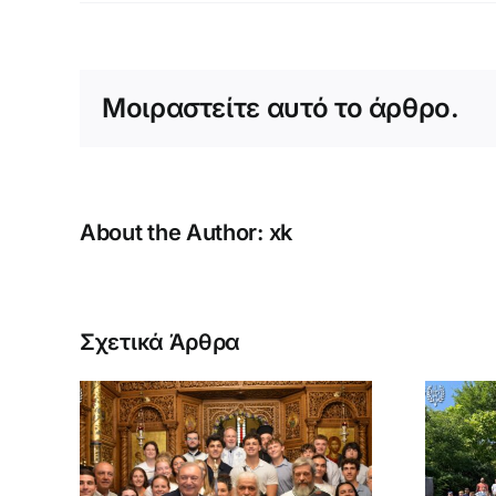
Μοιραστείτε αυτό το άρθρο.
About the Author:
xk
Σχετικά Άρθρα
Κατασκήνωση
Αγοριών
Θεία
Δημοτικού (B’
την
περίοδος) 2026