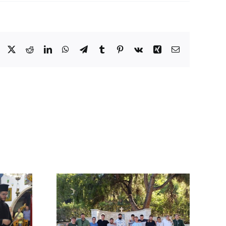
Facebook
X
Reddit
LinkedIn
WhatsApp
Telegram
Tumblr
Pinterest
Vk
Xing
Email
Αρχιερατική Θεία
Λειτουργία στην