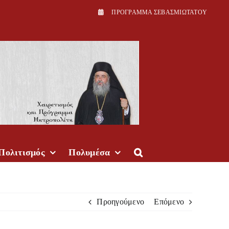
ΠPOΓPAMMA ΣEBAΣMIΩTATOY
Πολιτισμός
Πολυμέσα
Προηγούμενο
Επόμενο