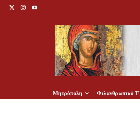
Μετάβαση
X
Instagram
YouTube
στο
περιεχόμενο
Μητρόπολη
Φιλανθρωπικό Έ