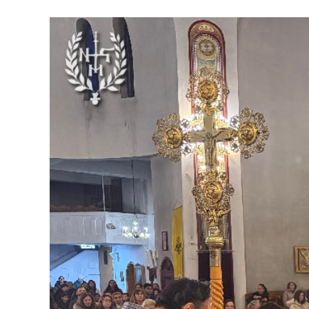
Προβολή
μεγαλύτερης
εικόνας