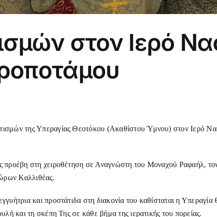
ισμών στον Ιερό Να
δροποτάμου
ρετισμών της Υπεραγίας Θεοτόκου (Ακαθίστου Ύμνου) στον Ιερό Ν
ος προέβη στη χειροθέτηση σε Αναγνώστη του Μοναχού Ραφαήλ, τον
ώρων Καλλιθέας.
εγγυήτρια και προστάτιδα στη διακονία του καθίσταται η Υπεραγία
ουλή και τη σκέπη Της σε κάθε βήμα της ιερατικής του πορείας.