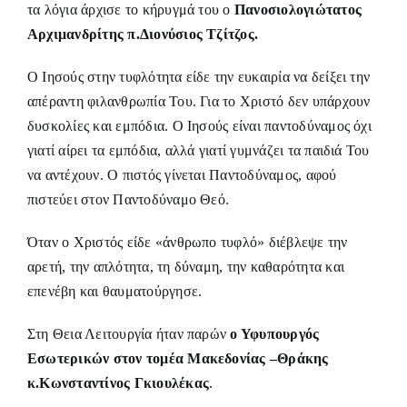
τα λόγια άρχισε το κήρυγμά του ο
Πανοσιολογιώτατος
Αρχιμανδρίτης π.Διονύσιος Τζίτζος.
Ο Ιησούς στην τυφλότητα είδε την ευκαιρία να δείξει την
απέραντη φιλανθρωπία Του. Για το Χριστό δεν υπάρχουν
δυσκολίες και εμπόδια. Ο Ιησούς είναι παντοδύναμος όχι
γιατί αίρει τα εμπόδια, αλλά γιατί γυμνάζει τα παιδιά Του
να αντέχουν. Ο πιστός γίνεται Παντοδύναμος, αφού
πιστεύει στον Παντοδύναμο Θεό.
Όταν ο Χριστός είδε «άνθρωπο τυφλό» διέβλεψε την
αρετή, την απλότητα, τη δύναμη, την καθαρότητα και
επενέβη και θαυματούργησε.
Στη Θεια Λειτουργία ήταν παρών
ο Υφυπουργός
Εσωτερικών στον τομέα Μακεδονίας –Θράκης
κ.Κωνσταντίνος Γκιουλέκας
.