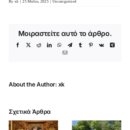
By
xk
|
25 Μαΐου, 2025
|
Uncategorized
Μοιραστείτε αυτό το άρθρο.
Facebook
X
Reddit
LinkedIn
WhatsApp
Telegram
Tumblr
Pinterest
Vk
Xing
Email
About the Author:
xk
Κατασκήνωση
Αγοριών
Σχετικά Άρθρα
κή
Δημοτικού
(B’
Μεγάλη
α
περίοδος)