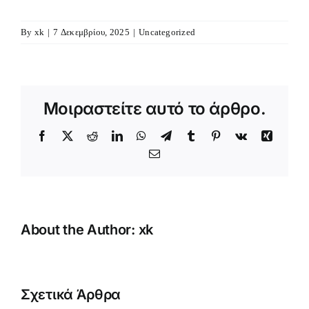
By
xk
|
7 Δεκεμβρίου, 2025
|
Uncategorized
Μοιραστείτε αυτό το άρθρο.
Facebook
X
Reddit
LinkedIn
WhatsApp
Telegram
Tumblr
Pinterest
Vk
Xing
Email
About the Author:
xk
Κατασκήνωση
Αγοριών
Σχετικά Άρθρα
κή
Δημοτικού