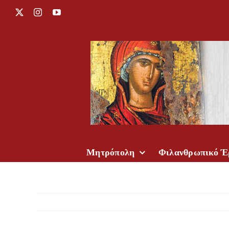
Μετάβαση
X
Instagram
YouTube
στο
περιεχόμενο
Μητρόπολη
Φιλανθρωπικό Έ