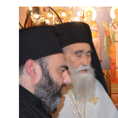
Προβολή
μεγαλύτερης
εικόνας