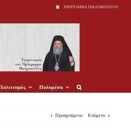
ΠPOΓPAMMA ΣEBAΣMIΩTATOY
Πολιτισμός
Πολυμέσα
Προηγούμενο
Επόμενο