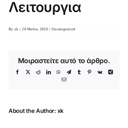
Λειτουργια
By
xk
|
20 Μαΐου, 2026
|
Uncategorized
Μοιραστείτε αυτό το άρθρο.
Facebook
X
Reddit
LinkedIn
WhatsApp
Telegram
Tumblr
Pinterest
Vk
Xing
Email
About the Author:
xk
Κατασκήνωση