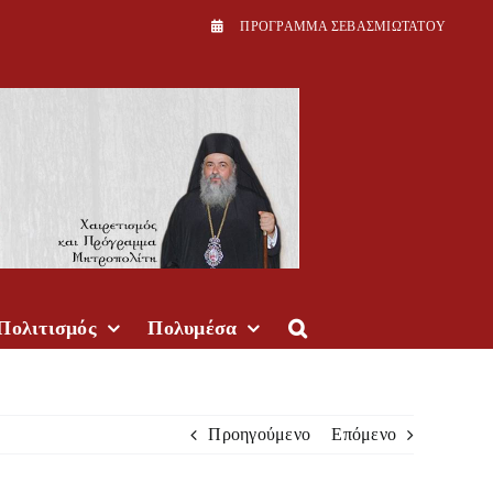
ΠPOΓPAMMA ΣEBAΣMIΩTATOY
Πολιτισμός
Πολυμέσα
Προηγούμενο
Επόμενο