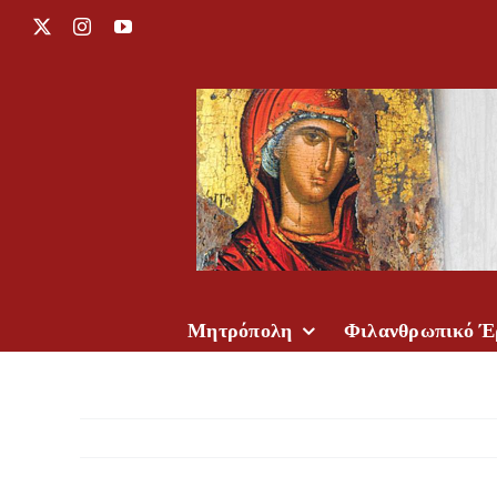
Μετάβαση
X
Instagram
YouTube
στο
περιεχόμενο
Μητρόπολη
Φιλανθρωπικό Έ