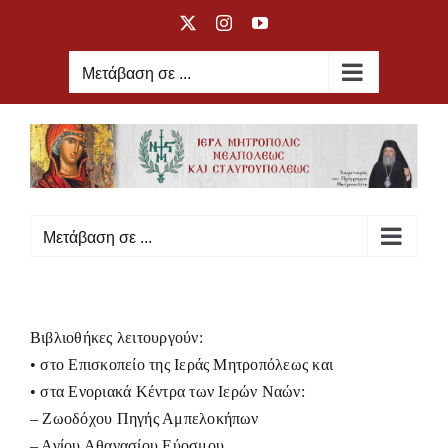
Μετάβαση
X
Instagram
YouTube
στο
περιεχόμενο
Μετάβαση σε ...
Μετάβαση σε ...
Βιβλιοθήκες λειτουργούν:
• στο Επισκοπείο της Ιεράς Μητροπόλεως και
• στα Ενοριακά Κέντρα των Ιερών Ναών:
– Ζωοδόχου Πηγής Αμπελοκήπων
– Αγίου Αθανασίου Εύοσμου