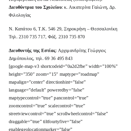
Διευθύντρια του Σχολείου
: κ. Αικατερίνα Γαλώνη, Δρ.
Φιλολογίας
Ν. Καπάτου 6, Τ.Κ. 546 29, Ξηροκρήνη – Θεσσαλονίκη
Τηλ. 2310 735 717, Φάξ. 2310 735 870
Διευθυντής της Εστίας
: Αρχιμανδρίτης Γεώργιος
Δημόπουλος, τηλ. 69 36 495 843
[google-map-v3 shortcodeid=”0a2d2fbe” width=”100%”
height=”350″ zoom=”15″ maptype=”roadmap”
mapalign=”center” directionhint=”false”
language=”default” poweredby=”false”
maptypecontrol=”true” pancontrol=”true”
zoomcontrol=”true” scalecontrol=”true”
streetviewcontrol=”true” scrollwheelcontrol=”false”
draggable=”true” tiltfourtyfive=”false”
enablegeolocationmarker=”false”