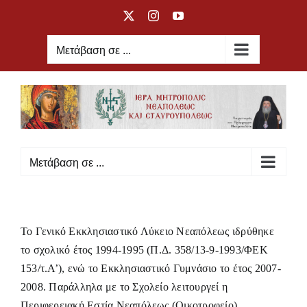
Μετάβαση
X
Instagram
YouTube
στο
περιεχόμενο
Μετάβαση σε ...
Μετάβαση σε ...
Το Γενικό Εκκλησιαστικό Λύκειο Νεαπόλεως ιδρύθηκε
το σχολικό έτος 1994-1995 (Π.Δ. 358/13-9-1993/ΦΕΚ
153/τ.Α’), ενώ το Εκκλησιαστικό Γυμνάσιο το έτος 2007-
2008. Παράλληλα με το Σχολείο λειτουργεί η
Περιφερειακή Εστία Νεαπόλεως (Οικοτροφείο).