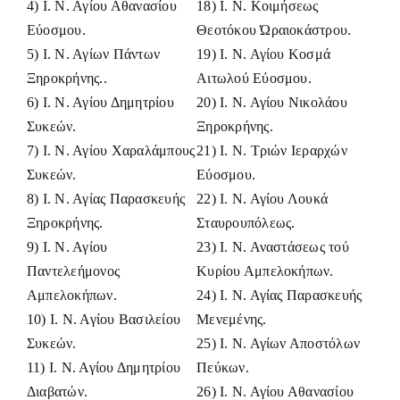
4) Ι. Ν. Αγίου Αθανασίου
18) Ι. Ν. Κοιμήσεως
Εύοσμου.
Θεοτόκου Ώραιοκάστρου.
5) Ι. Ν. Αγίων Πάντων
19) Ι. Ν. Αγίου Κοσμά
Ξηροκρήνης..
Αιτωλού Εύοσμου.
6) Ι. Ν. Αγίου Δημητρίου
20) Ι. Ν. Αγίου Νικολάου
Συκεών.
Ξηροκρήνης.
7) Ι. Ν. Αγίου Χαραλάμπους
21) Ι. Ν. Τριών Ιεραρχών
Συκεών.
Εύοσμου.
8) Ι. Ν. Αγίας Παρασκευής
22) Ι. Ν. Αγίου Λουκά
Ξηροκρήνης.
Σταυρουπόλεως.
9) Ι. Ν. Αγίου
23) Ι. Ν. Αναστάσεως τού
Παντελεήμονος
Κυρίου Αμπελοκήπων.
Αμπελοκήπων.
24) Ι. Ν. Αγίας Παρασκευής
10) Ι. Ν. Αγίου Βασιλείου
Μενεμένης.
Συκεών.
25) Ι. Ν. Αγίων Αποστόλων
11) Ι. Ν. Αγίου Δημητρίου
Πεύκων.
Διαβατών.
26) Ι. Ν. Αγίου Αθανασίου