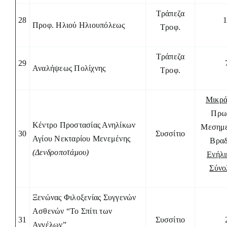
Τράπεζα
28
Προφ. Ηλιού Ηλιουπόλεως
Τροφ.
Τράπεζα
29
Αναλήψεως Πολίχνης
Τροφ.
Μικρά
Πρω
Κέντρο Προστασίας Ανηλίκων
Μεσημε
30
Συσσίτιο
Αγίου Νεκταρίου Μενεμένης
Βραδ
(Δενδροποτάμου)
Ενήλι
Σύνο
Ξενώνας Φιλοξενίας Συγγενών
Ασθενών “Το Σπίτι των
31
Συσσίτιο
Αγγέλων”