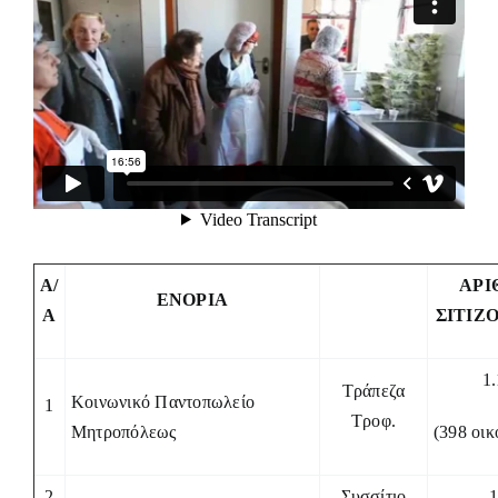
Α/
ΑΡΙ
ΕΝΟΡΙΑ
Α
ΣΙΤΙΖ
1
Τράπεζα
Κοινωνικό Παντοπωλείο
1
Τροφ.
Μητροπόλεως
(398 οικ
2
Συσσίτιο