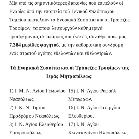
Μία από τις σημαντικότερες διακονίες πού επιτελούν οί
Ενορίες ύπό την εποπτεία τού Γενικού Φιλόπτωχου
Ταμείου αποτελούν τα Ενοριακά Συσσίτια και οί Τράπεζες
Τροφίμων, τα όποια λειτουργούν καθημερινά
προσφέροντας σε απόρους και ένδεεϊς συναθρώπους μας
7.384 μερίδες φαγητού
, με την καθοριστική συνδρομή
ενός στρατού αγάπης εθελοντών και εθελοντριών.
Τά Ενοριακά Συσσίτια και οί Τράπεζες Τροφίμων της
Ιεράς Μητροπόλεως
:
1) Ι. Μ. Ν. Αγίου Γεωργίου
15) Ι. Ν. Αγίου Ραφαήλ
Νεαπόλεως.
Μετεώρων.
2) Ι. Κ. Ν. Τιμίου
16) Ι. Ν. Αγίου Γεωργίου
Προδρόμου Νεαπόλεως.
Ελευθερίου.
3) Ι. Ν. Αγίου Ελευθερίου
17) Ι. Ν. Αγίου
Σταυρουπόλεως.
Κωνσταντίνου Ηλιουπόλεως.