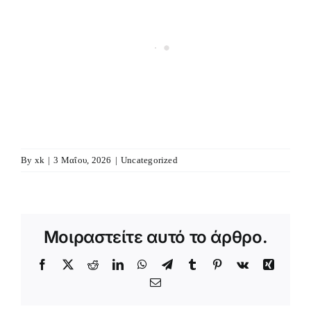
By
xk
|
3 Μαΐου, 2026
|
Uncategorized
Μοιραστείτε αυτό το άρθρο.
Facebook
X
Reddit
LinkedIn
WhatsApp
Telegram
Tumblr
Pinterest
Vk
Xing
Email