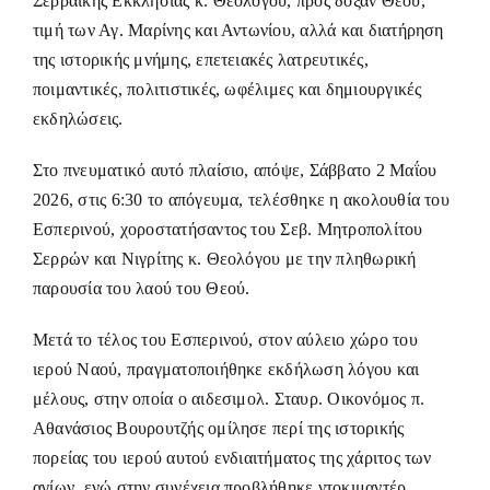
Σερραϊκής Εκκλησίας κ. Θεολόγου, προς δόξαν Θεού,
τιμή των Αγ. Μαρίνης και Αντωνίου, αλλά και διατήρηση
της ιστορικής μνήμης, επετειακές λατρευτικές,
ποιμαντικές, πολιτιστικές, ωφέλιμες και δημιουργικές
εκδηλώσεις.
Στο πνευματικό αυτό πλαίσιο, απόψε, Σάββατο 2 Μαΐου
2026, στις 6:30 το απόγευμα, τελέσθηκε η ακολουθία του
Εσπερινού, χοροστατήσαντος του Σεβ. Μητροπολίτου
Σερρών και Νιγρίτης κ. Θεολόγου με την πληθωρική
παρουσία του λαού του Θεού.
Μετά το τέλος του Εσπερινού, στον αύλειο χώρο του
ιερού Ναού, πραγματοποιήθηκε εκδήλωση λόγου και
μέλους, στην οποία ο αιδεσιμολ. Σταυρ. Οικονόμος π.
Αθανάσιος Βουρουτζής ομίλησε περί της ιστορικής
πορείας του ιερού αυτού ενδιαιτήματος της χάριτος των
αγίων, ενώ στην συνέχεια προβλήθηκε ντοκιμαντέρ