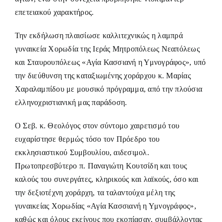
επετειακού χαρακτήρος.
Την εκδήλωση πλαισίωσε καλλιτεχνικώς η λαμπρά
γυναικεία Χορωδία της Ιεράς Μητροπόλεως Νεαπόλεως
και Σταυρουπόλεως «Αγία Κασσιανή η Υμνογράφος», υπό
την διεύθυνση της καταξιωμένης χοράρχου κ. Μαρίας
Χαραλαμπίδου με μουσικό πρόγραμμα, από την πλούσια
ελληνοχριστιανική μας παράδοση.
Ο Σεβ. κ. Θεολόγος στον σύντομο χαιρετισμό του
ευχαρίστησε θερμώς τόσο τον Πρόεδρο του
εκκλησιαστικού Συμβουλίου, αιδεσιμολ.
Πρωτοπρεσβύτερο π. Παναγιώτη Κουτσίδη και τους
καλούς του συνεργάτες, κληρικούς και λαϊκούς, όσο και
την δεξιοτέχνη χοράρχη, τα ταλαντούχα μέλη της
γυναικείας Χορωδίας «Αγία Κασσιανή η Υμνογράφος»,
καθώς και όλους εκείνους που εκοπίασαν, συμβάλλοντας