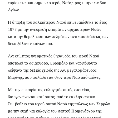
ευρίσκεται και σήμερα ο ιερός Ναός προς τιμήν των δύο
Αγίων.
Η ύπαρξη του παλιαότερου Ναού επιβεβαιώθηκε το έτος
1977 με την ανεύρεση κτισμάτων αρχαιοτέρων Ναών
κατά την θεμελίωση των πελμάτων αντικαταστάσεως των
δέκα ξύλινων κιόνων του.
Ανεκτίμητος πνευματικός θησαυρός του ιερού Ναού
αποτελεί το αδιάφθορο, μυροβόλο και χαριτόβρυτο
λείψανο της δεξιάς χειρός της Αγ. μεγαλομάρτυρος
Μαρίνης, που φυλάσσεται στον ιερό Ναό από αιώνες.
Με την ευκαιρία της ευλογητής αυτής επετείου,
διοργανώνονται κατ’ αυτάς, από το εκκλησιαστικό
Συμβούλιο του ιερού αυτού Ναού της πόλεως των Σερρών
με την ευχή και ευλογία του σεπτού Ποιμενάρχου της