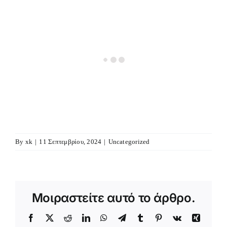
By
xk
|
11 Σεπτεμβρίου, 2024
|
Uncategorized
Μοιραστείτε αυτό το άρθρο.
Facebook
X
Reddit
LinkedIn
WhatsApp
Telegram
Tumblr
Pinterest
Vk
Xing