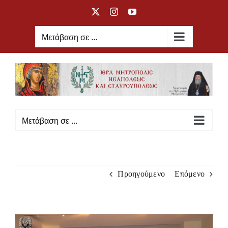
Μετάβαση
X
Instagram
YouTube
στο
περιεχόμενο
Μετάβαση σε ...
Μετάβαση σε ...
Προηγούμενο
Επόμενο
Προβολή