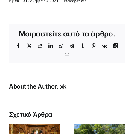
By
xk
|
31 Δεκεμβρίου, 2024
|
Uncategorized
Μοιραστείτε αυτό το άρθρο.
Facebook
X
Reddit
LinkedIn
WhatsApp
Telegram
Tumblr
Pinterest
Vk
Xing
Email
About the Author:
xk
Κατασκήνωση
Αγοριών
Σχετικά Άρθρα
κή
Δημοτικού
(B’
Μεγάλη
α
περίοδος)