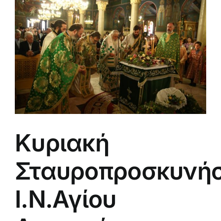
μεγαλύτερης
εικόνας
Κυριακή
Σταυροπροσκυνή
Ι.Ν.Αγίου