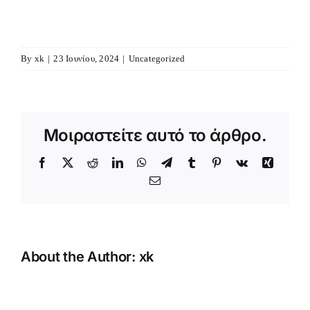
By
xk
|
23 Ιουνίου, 2024
|
Uncategorized
Μοιραστείτε αυτό το άρθρο.
Facebook
X
Reddit
LinkedIn
WhatsApp
Telegram
Tumblr
Pinterest
Vk
Xing
Email
About the Author:
xk
Κατασκήν
Αγοριών