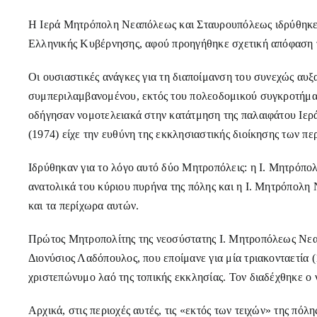
Η Ιερά Μητρόπολη Νεαπόλεως και Σταυρουπόλεως ιδρύθηκε 
Ελληνικής Κυβέρνησης, αφού προηγήθηκε σχετική απόφαση τ
Οι ουσιαστικές ανάγκες για τη διαποίμανση του συνεχώς αυ
συμπεριλαμβανομένου, εκτός του πολεοδομικού συγκροτήματ
οδήγησαν νομοτελειακά στην κατάτμηση της παλαιφάτου Ιερ
(1974) είχε την ευθύνη της εκκλησιαστικής διοίκησης των πε
Ιδρύθηκαν για το λόγο αυτό δύο Μητροπόλεις: η Ι. Μητρόπολ
ανατολικά του κύριου πυρήνα της πόλης και η Ι. Μητρόπολη 
και τα περίχωρα αυτών.
Πρώτος Μητροπολίτης της νεοσύστατης Ι. Μητροπόλεως Νεα
Διονύσιος Λαδόπουλος, που εποίμανε για μία τριακονταετία 
χριστεπώνυμο λαό της τοπικής εκκλησίας. Τον διαδέχθηκε ο
Αρχικά, στις περιοχές αυτές, τις «εκτός των τειχών» της πόλ