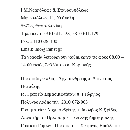
Ι.Μ.Νεαπόλεως & Σταυρουπόλεως
Μητροπόλεως 11, Νεάπολη
56728, Θεσσαλονίκη
Τηλέφωνο: 2310 611-128, 2310 611-129
Fax: 2310 629-300
Email:
info@imnst.gr
Τα γραφεία λειτουργούν καθημερινά τις ώρες 08.00 –
14.00 εκτός Σαββάτου και Κυριακής
Πρωτοσύγκελλος : Αρχιμανδρίτης π. Διονύσιος
Πατσάνης
Ιδ. Γραφείο Σεβασμιωτάτου: π. Γεώργιος
Πολυχρονιάδης τηλ. 2310 672-063
Γραμματεία : Αρχιμανδρίτης π. Ιάκωβος Κιζιρίδης
Λογιστήριο : Πρωτοπρ. π. Ιωάννης Δημητριάδης
Γραφείο Γάμων : Πρωτοπρ. π. Στέφανος Βασιλείου