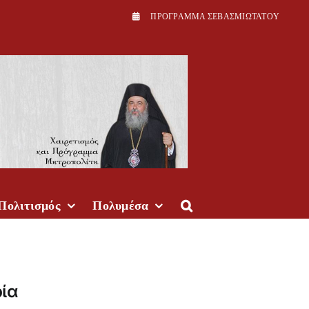
ΠPOΓPAMMA ΣEBAΣMIΩTATOY
Πολιτισμός
Πολυμέσα
ρία