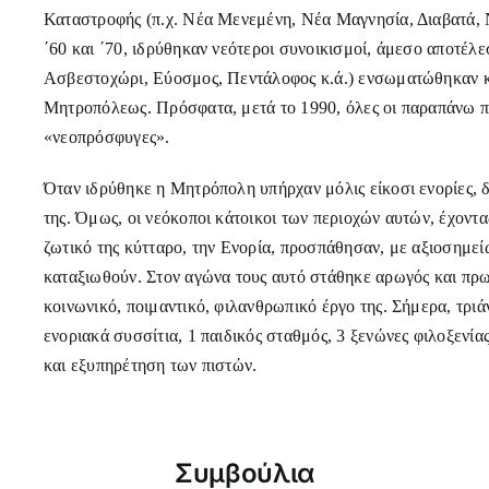
Καταστροφής (π.χ. Νέα Μενεμένη, Νέα Μαγνησία, Διαβατά, Ν
΄60 και ΄70, ιδρύθηκαν νεότεροι συνοικισμοί, άμεσο αποτέλε
Ασβεστοχώρι, Εύοσμος, Πεντάλοφος κ.ά.) ενσωματώθηκαν κα
Μητροπόλεως. Πρόσφατα, μετά το 1990, όλες οι παραπάνω πε
«νεοπρόσφυγες».
Όταν ιδρύθηκε η Μητρόπολη υπήρχαν μόλις είκοσι ενορίες, 
της. Όμως, οι νεόκοποι κάτοικοι των περιοχών αυτών, έχοντ
ζωτικό της κύτταρο, την Ενορία, προσπάθησαν, με αξιοσημεί
καταξιωθούν. Στον αγώνα τους αυτό στάθηκε αρωγός και πρ
κοινωνικό, ποιμαντικό, φιλανθρωπικό έργο της. Σήμερα, τριάν
ενοριακά συσσίτια, 1 παιδικός σταθμός, 3 ξενώνες φιλοξενί
και εξυπηρέτηση των πιστών.
Συμβούλια