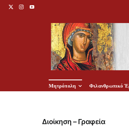
Μετάβαση
X
Instagram
YouTube
στο
περιεχόμενο
Μητρόπολη
Φιλανθρωπικό Έ
Διοίκηση – Γραφεία