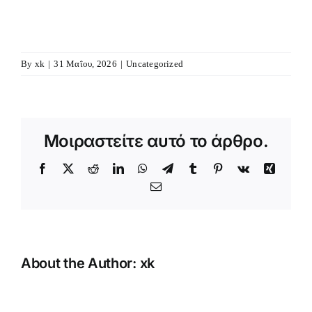
By
xk
|
31 Μαΐου, 2026
|
Uncategorized
Μοιραστείτε αυτό το άρθρο.
Facebook
X
Reddit
LinkedIn
WhatsApp
Telegram
Tumblr
Pinterest
Vk
Xing
Email
About the Author:
xk
Κατασκήν
Αγοριών