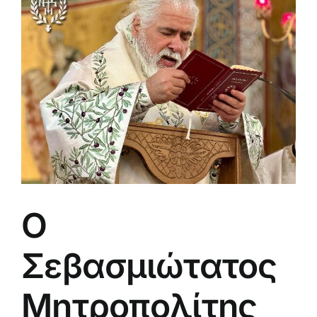
μεγαλύτερης
εικόνας
Ο
Σεβασμιώτατος
Μητροπολίτης