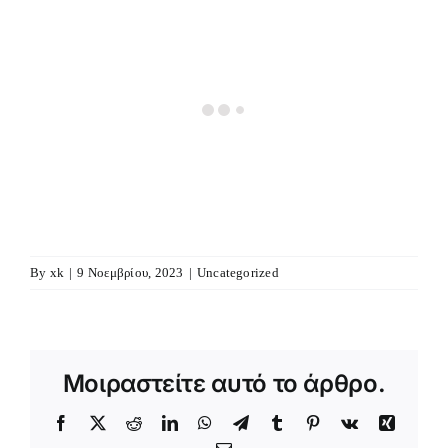
By
xk
|
9 Νοεμβρίου, 2023
|
Uncategorized
Μοιραστείτε αυτό το άρθρο.
Facebook
X
Reddit
LinkedIn
WhatsApp
Telegram
Tumblr
Pinterest
Vk
Xing
Email