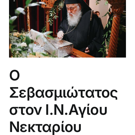
μεγαλύτερης
εικόνας
Ο
Σεβασμιώτατος
στον Ι.Ν.Αγίου
Νεκταρίου