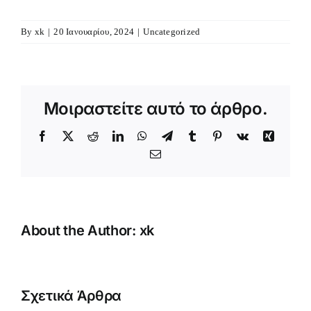
By
xk
|
20 Ιανουαρίου, 2024
|
Uncategorized
Μοιραστείτε αυτό το άρθρο.
Facebook
X
Reddit
LinkedIn
WhatsApp
Telegram
Tumblr
Pinterest
Vk
Xing
Email
About the Author:
xk
Ο
Σχετικά Άρθρα
Σεβασμιώτατος
Αρχιερατικ