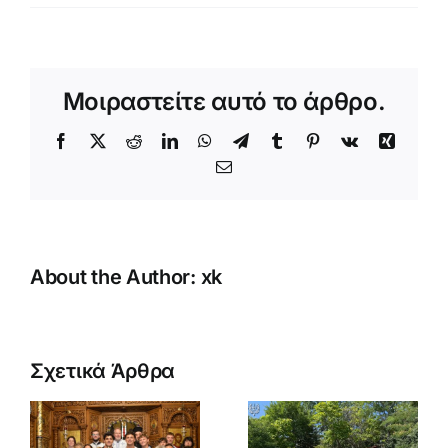
Μοιραστείτε αυτό το άρθρο.
Facebook
X
Reddit
LinkedIn
WhatsApp
Telegram
Tumblr
Pinterest
Vk
Xing
Email
About the Author:
xk
Κατασκήνωση
Αγοριών
Σχετικά Άρθρα
κή
Δημοτικού
(B’
Μεγάλη
α
περίοδος)
Παράκλησ