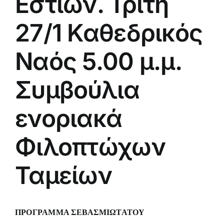
Εστιών. Τρίτη
27/1 Καθεδρικός
Ναός 5.00 μ.μ.
Συμβούλια
ενοριακά
Φιλοπτώχων
Ταμείων
ΠPOΓPAMMA ΣEBAΣMIΩTATOY