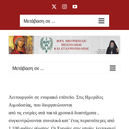
Μετάβαση
X
Instagram
YouTube
στο
περιεχόμενο
Μετάβαση σε ...
Μετάβαση σε ...
Λειτουργούν σε ενοριακό επίπεδο. Στις Ημερίδες
Αιμοδοσίας, που διοργανώνονται
από τις ενορίες ανά τακτά χρονικά διαστήματα ,
συγκεντρώνονται συνολικά κατ’ έτος περισσότερες από
1.100 φιάλες αίματος. Οι Ενορίες στις οποίες λειτουργεί