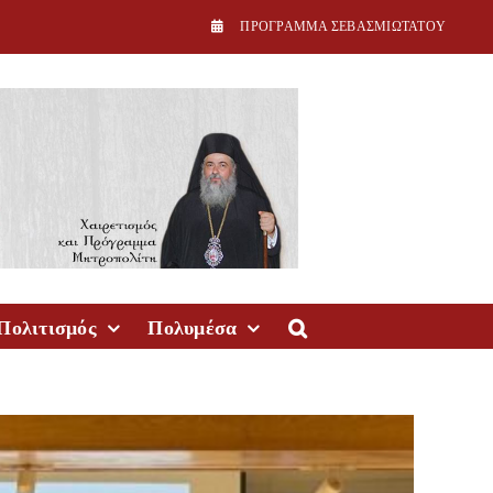
ΠPOΓPAMMA ΣEBAΣMIΩTATOY
Πολιτισμός
Πολυμέσα