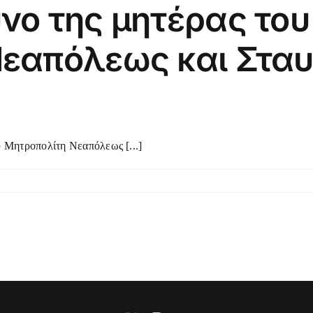
νο της μητέρας το
Νεαπόλεως και Στα
υ Μητροπολίτη Νεαπόλεως [...]