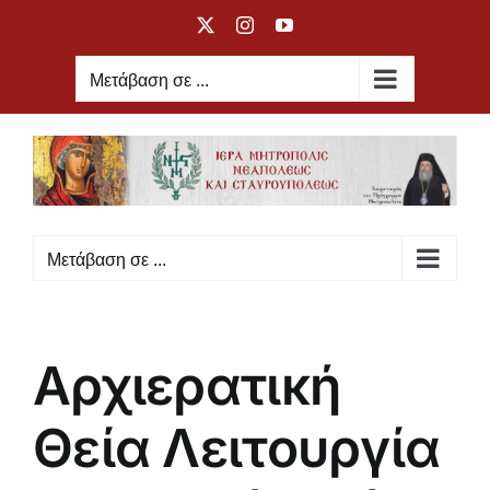
Μετάβαση
X
Instagram
YouTube
στο
περιεχόμενο
Μετάβαση σε ...
Μετάβαση σε ...
Αρχιερατική
Θεία Λειτουργία