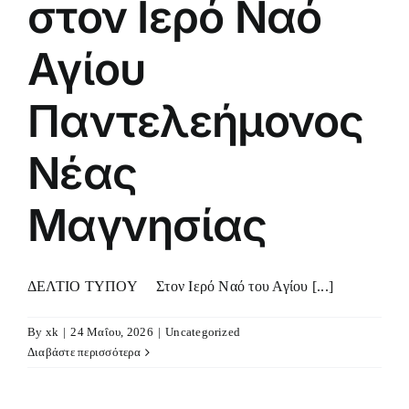
στον Ιερό Ναό
Αγίου
Παντελεήμονος
Νέας
Μαγνησίας
ΔΕΛΤΙΟ ΤΥΠΟΥ Στον Ιερό Ναό του Αγίου [...]
By
xk
|
24 Μαΐου, 2026
|
Uncategorized
Διαβάστε περισσότερα