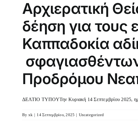
Αρχιερατική Θεί
δέηση για τους 
Καππαδοκία αδί
σφαγιασθέντων 
Προδρόμου Νεα
ΔΕΛΤΙΟ ΤΥΠΟΥΤην Κυριακή 14 Σεπτεμβρίου 2025, ημέρ
By
xk
|
14 Σεπτεμβρίου, 2025
|
Uncategorized