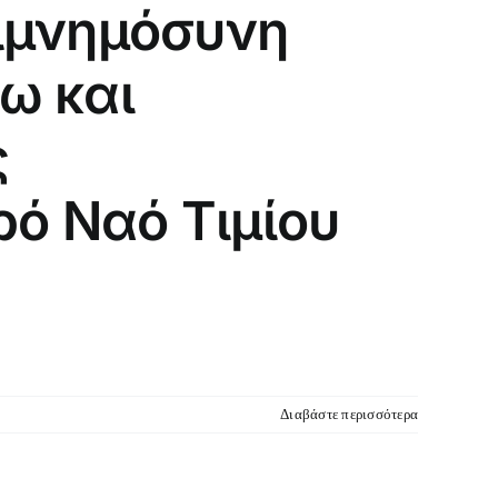
πιμνημόσυνη
ω και
ς
ό Ναό Τιμίου
Διαβάστε περισσότερα