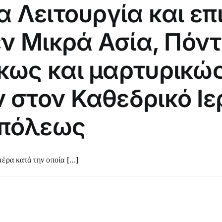
α Λειτουργία και ε
εν Μικρά Ασία, Πόντ
κως και μαρτυρικώ
στον Καθεδρικό Ιερ
πόλεως
α κατά την οποία [...]