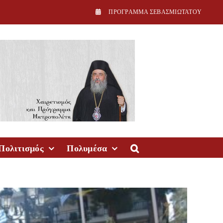
ΠPOΓPAMMA ΣEBAΣMIΩTATOY
Πολιτισμός
Πολυμέσα