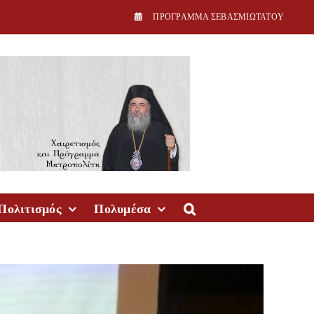
ΠPOΓPAMMA ΣEBAΣMIΩTATOY
Πολιτισμός
Πολυμέσα