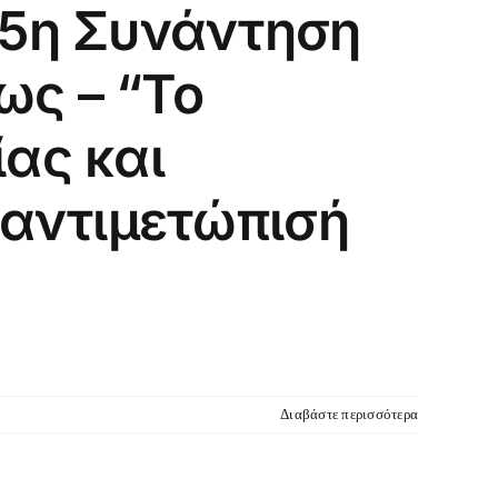
 5η Συνάντηση
ως – “Το
ας και
 αντιμετώπισή
Διαβάστε περισσότερα