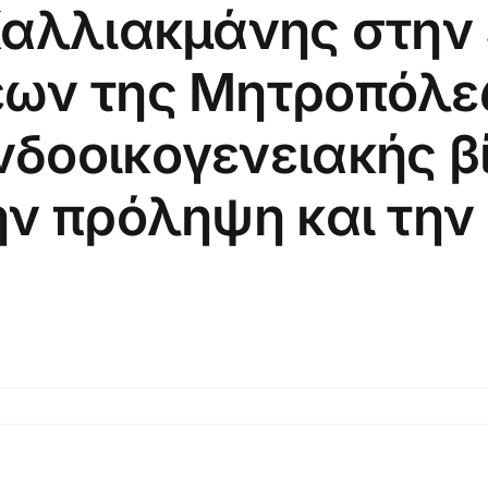
 Καλλιακμάνης στην
έων της Μητροπόλε
δοοικογενειακής βί
ην πρόληψη και την