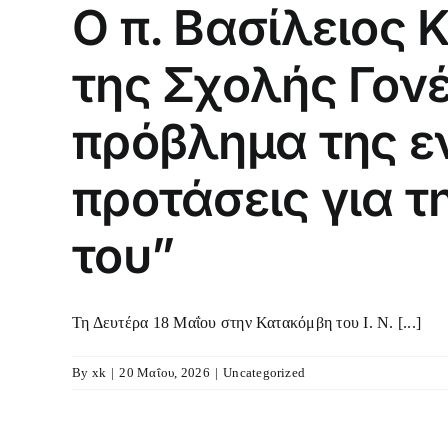
Ο π. Βασίλειος
της Σχολής Γον
πρόβλημα της εν
προτάσεις για τ
του”
Τη Δευτέρα 18 Μαΐου στην Κατακόμβη του Ι. Ν. [...]
By
xk
|
20 Μαΐου, 2026
|
Uncategorized