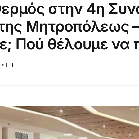
Θερμός στην 4η Συ
της Μητροπόλεως – 
ε; Πού θέλουμε να 
ή [...]