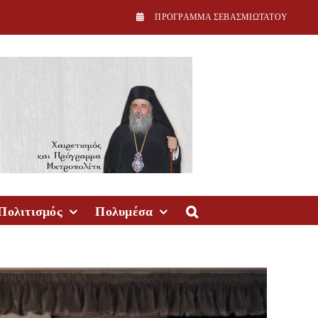
ΠPOΓPAMMA ΣEBAΣMIΩTATOY
Πολιτισμός
Πολυμέσα