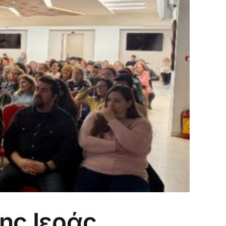
ης Ιεράς