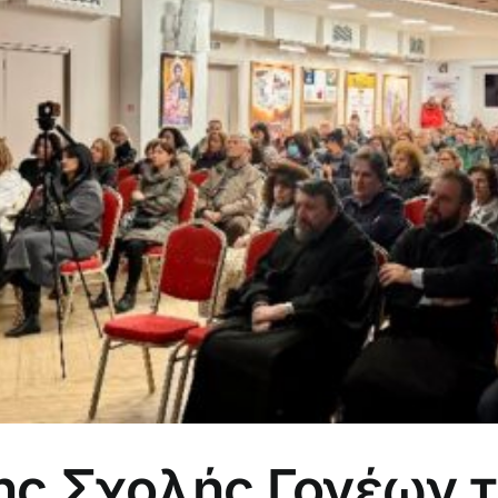
ης Σχολής Γονέων τ