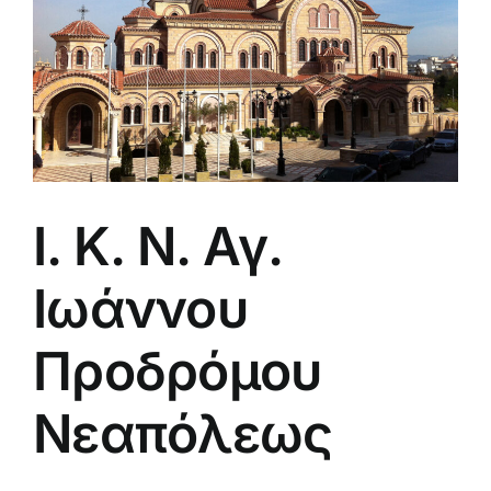
Ι. Κ. Ν. Αγ.
Ιωάννου
Προδρόμου
Νεαπόλεως